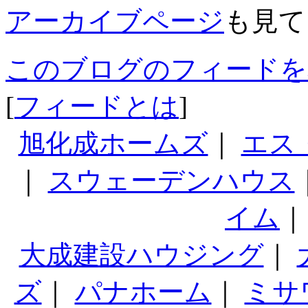
アーカイブページ
も見て
このブログのフィードを
[
フィードとは
]
旭化成ホームズ
｜
エス
｜
スウェーデンハウス
イム
大成建設ハウジング
｜
ズ
｜
パナホーム
｜
ミサ