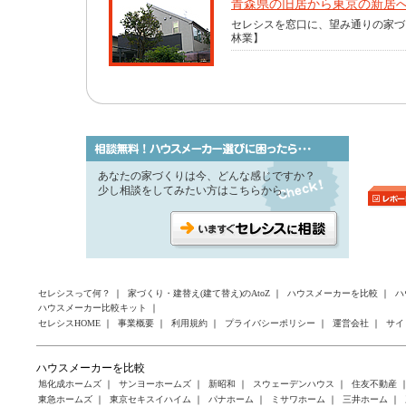
青森県の旧居から東京の新居
セレシスを窓口に、望み通りの家づ
林業】
あなたの家づくりは今、どんな感じですか？
少し相談をしてみたい方はこちらから。
セレシスって何？
｜
家づくり・建替え(建て替え)のAtoZ
｜
ハウスメーカーを比較
｜
ハ
ハウスメーカー比較キット
｜
セレシスHOME
｜
事業概要
｜
利用規約
｜
プライバシーポリシー
｜
運営会社
｜
サイ
ハウスメーカーを比較
旭化成ホームズ
｜
サンヨーホームズ
｜
新昭和
｜
スウェーデンハウス
｜
住友不動産
東急ホームズ
｜
東京セキスイハイム
｜
パナホーム
｜
ミサワホーム
｜
三井ホーム
｜