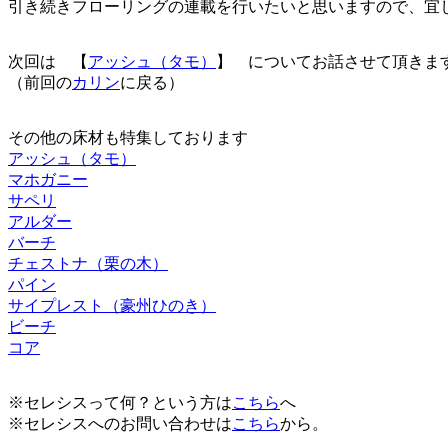
引き続きフローリングの連載を行いたいと思いますので、宜
次回は 【
アッシュ（タモ）
】 についてお話させて頂きま
（前回の
カリン
に戻る）
その他の床材も特集しております
アッシュ（タモ）
マホガニー
サペリ
アルダー
バーチ
チェストナ（栗の木）
パイン
サイプレスト（豪州ひのき）
ビーチ
コア
※セレシスって何？という方は
こちら
へ
※セレシスへのお問い合わせは
こちら
から。