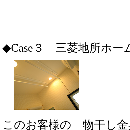
◆Case３ 三菱地所ホ
このお客様の 物干し金