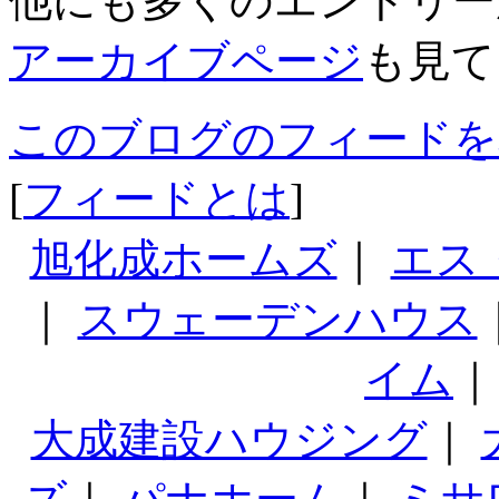
他にも多くのエントリー
アーカイブページ
も見て
このブログのフィードを
[
フィードとは
]
旭化成ホームズ
｜
エス
｜
スウェーデンハウス
イム
大成建設ハウジング
｜