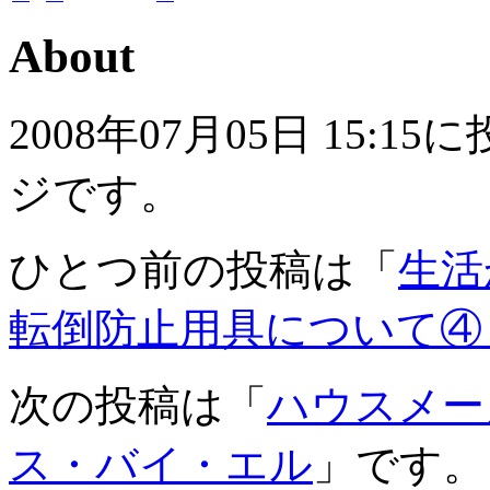
About
2008年07月05日 15
ジです。
ひとつ前の投稿は「
生活
転倒防止用具について④
次の投稿は「
ハウスメー
ス・バイ・エル
」です。