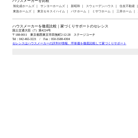
ハウスメーカーを比較
旭化成ホームズ
｜
サンヨーホームズ
｜
新昭和
｜
スウェーデンハウス
｜
住友不動産
東急ホームズ
｜
東京セキスイハイム
｜
パナホーム
｜
ミサワホーム
｜
三井ホーム
｜
ハウスメーカーを徹底比較｜家づくりサポートのセレシス
国土交通大臣（7）第4224号
〒188-0011 東京都西東京市田無町2-12-28 ステージコーチ
Tel：042-465-3221 / Fax：050-3588-4304
セレシスはハウスメーカーの評判や情報、坪単価を徹底比較して家づくりサポート