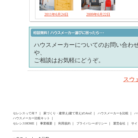
2011年6月24日
2009年6月22日
ハウスメーカーについてのお問い合わ
や、
ご相談はお気軽にどうぞ。
スウ
セレシスって何？
｜
家づくり・建替え(建て替え)のAtoZ
｜
ハウスメーカーを比較
｜
ハ
ハウスメーカー比較キット
｜
セレシスHOME
｜
事業概要
｜
利用規約
｜
プライバシーポリシー
｜
運営会社
｜
サイ