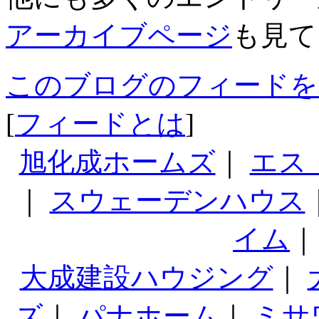
アーカイブページ
も見て
このブログのフィードを
[
フィードとは
]
旭化成ホームズ
｜
エス
｜
スウェーデンハウス
イム
大成建設ハウジング
｜
ズ
｜
パナホーム
｜
ミサ